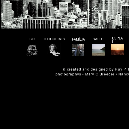
ESPLA
BIO
DIFICULTATS
SALUT
FAMÍLIA
I
© cr
eated and designed by Ray P 
photographys - Mary G Breeder / Nancy