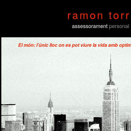
ramon tor
assessorament
personal
El món: l’únic lloc on es pot viure la vida amb optim